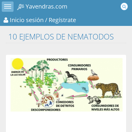
Toggle sidebar
Yavendras.com
Inicio sesión
/ Regístrate
10 EJEMPLOS DE NEMATODOS