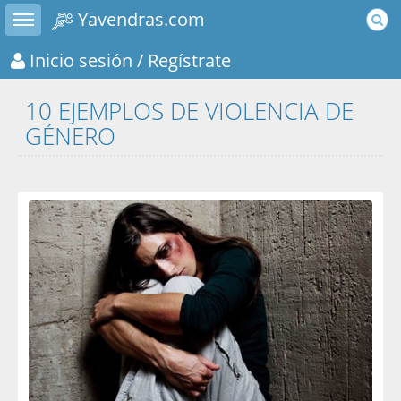
Toggle sidebar
Yavendras.com
Inicio sesión
/ Regístrate
10 EJEMPLOS DE VIOLENCIA DE
GÉNERO