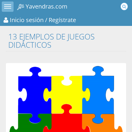
Toggle sidebar
Yavendras.com
Inicio sesión
/ Regístrate
13 EJEMPLOS DE JUEGOS
DIDÁCTICOS