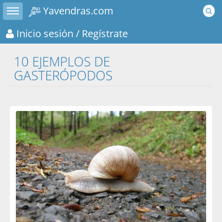
Toggle sidebar
Yavendras.com
Inicio sesión
/ Regístrate
10 EJEMPLOS DE
GASTERÓPODOS