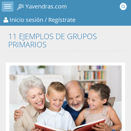
Toggle sidebar
Yavendras.com
Inicio sesión
/ Regístrate
11 EJEMPLOS DE GRUPOS
PRIMARIOS