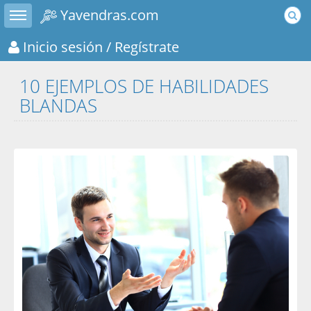
Toggle sidebar
Yavendras.com
Inicio sesión
/ Regístrate
10 EJEMPLOS DE HABILIDADES
BLANDAS