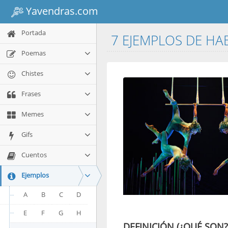
Yavendras.com
Portada
7 EJEMPLOS DE HA
Poemas
Chistes
Frases
Memes
Gifs
Cuentos
Ejemplos
A
B
C
D
E
F
G
H
DEFINICIÓN (¿QUÉ SON?