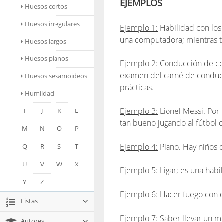
EJEMPLOS
Huesos cortos
Huesos irregulares
Ejemplo 1:
Habilidad con los 
una computadora; mientras ta
Huesos largos
Huesos planos
Ejemplo 2:
Conducción de coc
examen del carné de conduci
Huesos sesamoideos
prácticas.
Humildad
Ejemplo 3:
Lionel Messi. Por 
I
J
K
L
tan bueno jugando al fútbol
M
N
O
P
Ejemplo 4:
Piano. Hay niños q
Q
R
S
T
U
V
W
X
Ejemplo 5:
Ligar; es una habil
Y
Z
Ejemplo 6:
Hacer fuego con do
Listas
Ejemplo 7:
Saber llevar un mo
Autores