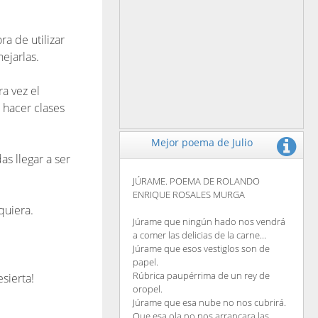
a de utilizar
ejarlas.
a vez el
 hacer clases
Mejor poema de Julio
s llegar a ser
JÚRAME. POEMA DE ROLANDO
ENRIQUE ROSALES MURGA
quiera.
Júrame que ningún hado nos vendrá
a comer las delicias de la carne...
Júrame que esos vestiglos son de
papel.
Rúbrica paupérrima de un rey de
sierta!
oropel.
Júrame que esa nube no nos cubrirá.
Que esa ola no nos arrancara las