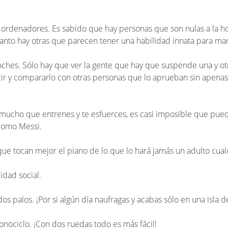
ordenadores. Es sabido que hay personas que son nulas a la hor
nto hay otras que parecen tener una habilidad innata para man
hes. Sólo hay que ver la gente que hay que suspende una y otr
r y compararlo con otras personas que lo aprueban sin apenas
mucho que entrenes y te esfuerces, es casi imposible que pueda
 como Messi.
ue tocan mejor el piano de lo que lo hará jamás un adulto cual
idad social.
s palos. ¡Por si algún día naufragas y acabas sólo en una isla de
nociclo. ¡Con dos ruedas todo es más fácil!