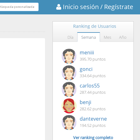
Inicio sesión
/ Regístrate
Ranking de Usuarios
Día
Semana
Mes
Año
meniii
395.70 puntos
gonci
334.64 puntos
carlos55
287.44 puntos
benji
282.62 puntos
danteverne
194.52 puntos
Ver ranking completo