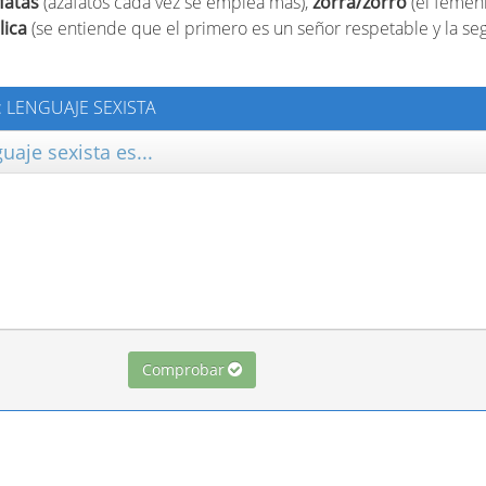
fatas
(azafatos cada vez se emplea más),
zorra/zorro
(el femeni
lica
(se entiende que el primero es un señor respetable y la s
E: LENGUAJE SEXISTA
guaje sexista es...
Comprobar