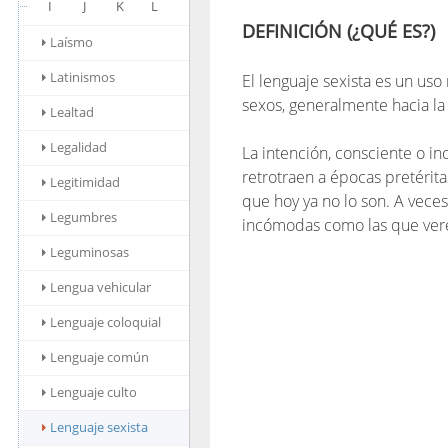
I
J
K
L
DEFINICIÓN (¿QUÉ ES?)
Laísmo
Latinismos
El lenguaje sexista es un uso
sexos, generalmente hacia la
Lealtad
Legalidad
La intención, consciente o i
retrotraen a épocas pretéri
Legitimidad
que hoy ya no lo son. A vece
Legumbres
incómodas como las que ver
Leguminosas
Lengua vehicular
Lenguaje coloquial
Lenguaje común
Lenguaje culto
Lenguaje sexista