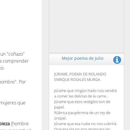
 un "coñazo"
Mejor poema de Julio
a a comprender
xo.
JÚRAME. POEMA DE ROLANDO
ENRIQUE ROSALES MURGA
"hombre". Por
Júrame que ningún hado nos vendrá
a comer las delicias de la carne...
Júrame que esos vestiglos son de
a mujeres que
papel.
Rúbrica paupérrima de un rey de
oropel.
pieza
(hombre
Júrame que esa nube no nos cubrirá.
Que esa ola no nos arrancara las