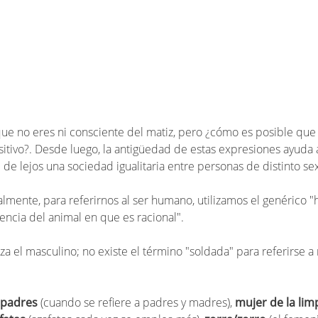
que no eres ni consciente del matiz, pero ¿cómo es posible que
sitivo?. Desde luego, la antigüedad de estas expresiones ayud
i de lejos una sociedad igualitaria entre personas de distinto se
almente, para referirnos al ser humano, utilizamos el genérico 
encia del animal en que es racional".
liza el masculino; no existe el término "soldada" para referirse 
s padres
(cuando se refiere a padres y madres),
mujer de la lim