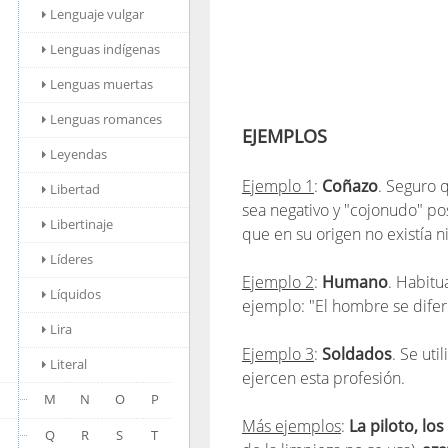
Lenguaje vulgar
Lenguas indígenas
Lenguas muertas
Lenguas romances
EJEMPLOS
Leyendas
Ejemplo 1
:
Coñazo
. Seguro 
Libertad
sea negativo y "cojonudo" po
Libertinaje
que en su origen no existía n
Líderes
Ejemplo 2
:
Humano
. Habitu
Líquidos
ejemplo: "El hombre se difer
Lira
Ejemplo 3
:
Soldados
. Se uti
Literal
ejercen esta profesión.
M
N
O
P
Más ejemplos
:
La piloto, lo
Q
R
S
T