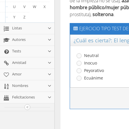
de la limpieza no se usa),
aza
U
V
W
X
hombre público/mujer púb
prostituta),
solterona
.
Y
Z
EJERCICIO TIPO TEST D
Listas
¿Cuál es cierta?: El len
Autores
Tests
Neutral
Amistad
Inocuo
Peyorativo
Amor
Ecuánime
Nombres
Felicitaciones