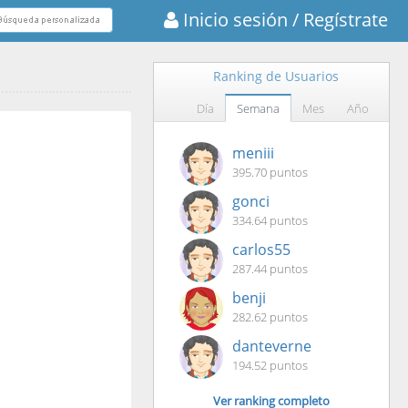
Inicio sesión
/ Regístrate
Ranking de Usuarios
Día
Semana
Mes
Año
meniii
395.70 puntos
gonci
334.64 puntos
carlos55
287.44 puntos
benji
282.62 puntos
danteverne
194.52 puntos
Ver ranking completo