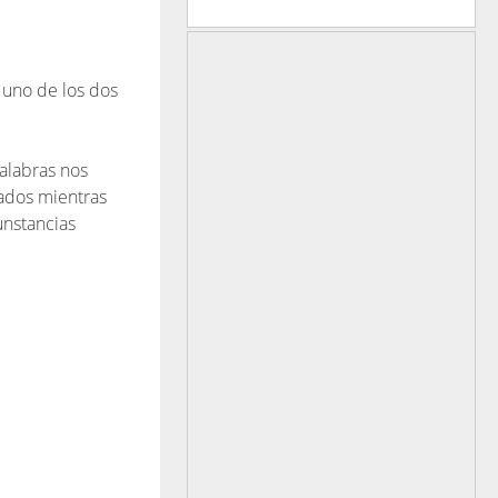
a uno de los dos
palabras nos
ados mientras
unstancias