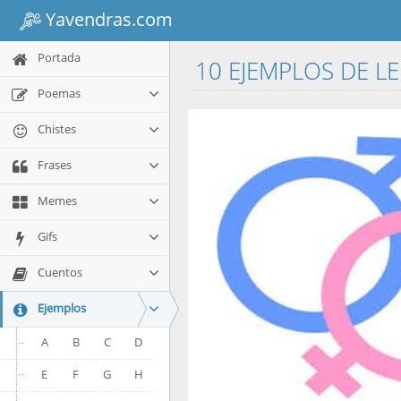
Yavendras.com
Portada
10 EJEMPLOS DE L
Poemas
Chistes
Frases
Memes
Gifs
Cuentos
Ejemplos
A
B
C
D
E
F
G
H