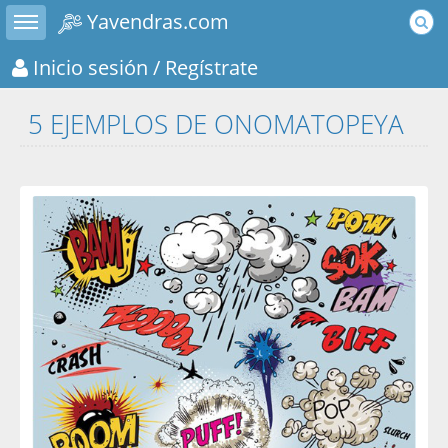
Toggle sidebar
Yavendras.com
Inicio sesión
/ Regístrate
5 EJEMPLOS DE ONOMATOPEYA