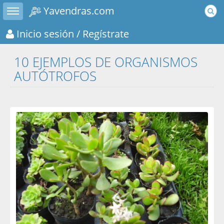
Toggle sidebar
Yavendras.com
Inicio sesión
/ Regístrate
10 EJEMPLOS DE ORGANISMOS
AUTÓTROFOS