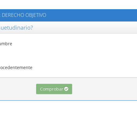
E: DERECHO OBJETIVO
suetudinario?
tumbre
rocedentemente
Comprobar