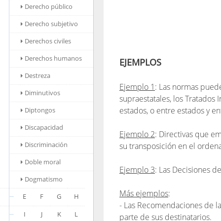
Derecho público
Derecho subjetivo
Derechos civiles
Derechos humanos
EJEMPLOS
Destreza
Ejemplo 1
: Las normas puede
Diminutivos
supraestatales, los Tratados 
estados, o entre estados y en
Diptongos
Discapacidad
Ejemplo 2
: Directivas que e
Discriminación
su transposición en el orden
Doble moral
Ejemplo 3
: Las Decisiones de
Dogmatismo
Más ejemplos
:
E
F
G
H
- Las Recomendaciones de la 
I
J
K
L
parte de sus destinatarios.