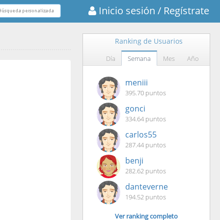
Inicio sesión
/ Regístrate
Ranking de Usuarios
Día
Semana
Mes
Año
meniii
395.70 puntos
gonci
334.64 puntos
carlos55
287.44 puntos
benji
282.62 puntos
danteverne
194.52 puntos
Ver ranking completo