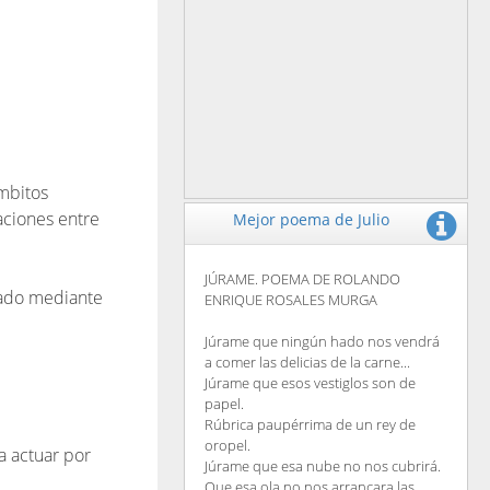
mbitos
aciones entre
Mejor poema de Julio
JÚRAME. POEMA DE ROLANDO
tado mediante
ENRIQUE ROSALES MURGA
Júrame que ningún hado nos vendrá
a comer las delicias de la carne...
Júrame que esos vestiglos son de
papel.
Rúbrica paupérrima de un rey de
oropel.
a actuar por
Júrame que esa nube no nos cubrirá.
Que esa ola no nos arrancara las