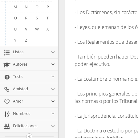
M
N
O
P
- Los Dictámenes, sin caráct
Q
R
S
T
- Leyes, que emanan de los ó
U
V
W
X
Y
Z
- Los Reglamentos que desarr
Listas
- También pueden haber Decr
poder ejecutivo.
Autores
Tests
- La costumbre o norma no es
Amistad
- Los principios generales de
las normas o por los Tribuna
Amor
Nombres
- La Jurisprudencia, constitu
Felicitaciones
- La Doctrina o estudio por p