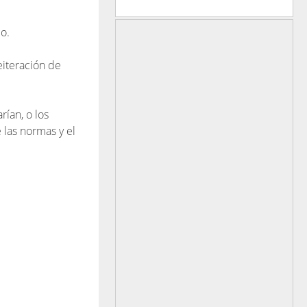
o.
eiteración de
ían, o los
e las normas y el