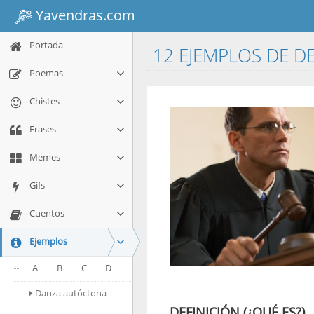
Yavendras.com
Portada
12 EJEMPLOS DE D
Poemas
Chistes
Frases
Memes
Gifs
Cuentos
Ejemplos
A
B
C
D
Danza autóctona
DEFINICIÓN (¿QUÉ ES?)