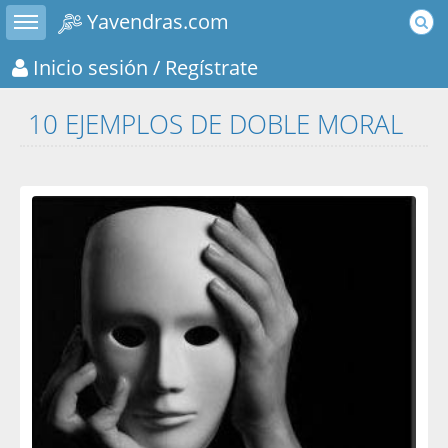
Toggle sidebar
Yavendras.com
Inicio sesión
/ Regístrate
10 EJEMPLOS DE DOBLE MORAL