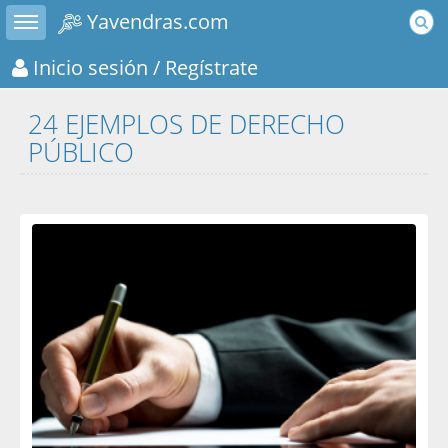
Toggle sidebar
Yavendras.com
Inicio sesión
/ Regístrate
24 EJEMPLOS DE DERECHO
PÚBLICO