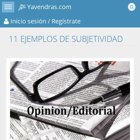
Toggle sidebar
Yavendras.com
Inicio sesión
/ Regístrate
11 EJEMPLOS DE SUBJETIVIDAD