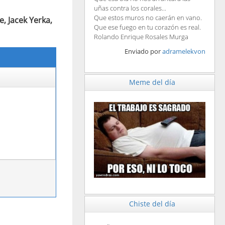
uñas contra los corales...
Que estos muros no caerán en vano.
e, Jacek Yerka,
Que ese fuego en tu corazón es real.
Rolando Enrique Rosales Murga
Enviado por
adramelekvon
Meme del día
Chiste del día