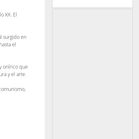
lo XX. El
l surgido en
hasta el
 y onírico que
a y el arte.
l comunismo,