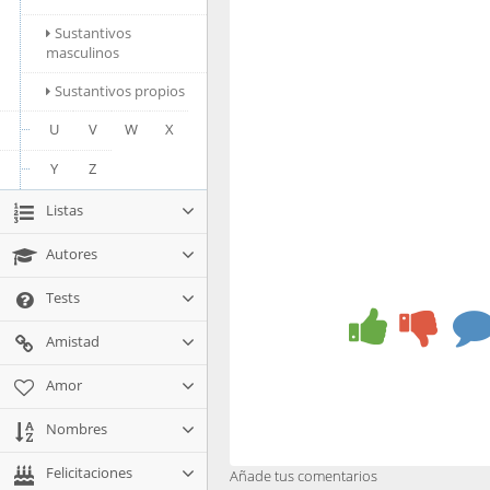
Sustantivos
masculinos
Sustantivos propios
U
V
W
X
Y
Z
Listas
Autores
Tests
Amistad
Amor
Nombres
Felicitaciones
Añade tus comentarios