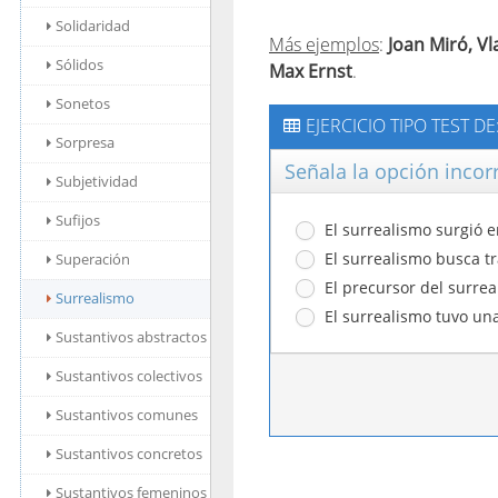
Solidaridad
Más ejemplos
:
Joan Miró, Vl
Sólidos
Max Ernst
.
Sonetos
EJERCICIO TIPO TEST D
Sorpresa
Señala la opción incor
Subjetividad
Sufijos
El surrealismo surgió en
El surrealismo busca tr
Superación
El precursor del surrea
Surrealismo
El surrealismo tuvo una 
Sustantivos abstractos
Sustantivos colectivos
Sustantivos comunes
Sustantivos concretos
Sustantivos femeninos