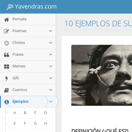
Yavendras.com
Portada
10 EJEMPLOS DE 
Poemas
Chistes
Frases
Memes
Gifs
Cuentos
Ejemplos
A
B
C
D
E
F
G
H
DEFINICIÓN (¿QUÉ ES?)