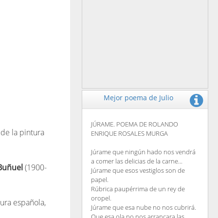
Mejor poema de Julio
JÚRAME. POEMA DE ROLANDO
de la pintura
ENRIQUE ROSALES MURGA
Júrame que ningún hado nos vendrá
a comer las delicias de la carne...
Buñuel
(1900-
Júrame que esos vestiglos son de
papel.
Rúbrica paupérrima de un rey de
oropel.
ura española,
Júrame que esa nube no nos cubrirá.
Que esa ola no nos arrancara las