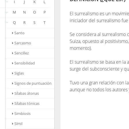
I
J
K
L
M
N
O
P
El surrealismo es un movimient
iniciador del surrealismo fue
Q
R
S
T
Santo
Se considera al surrealismo 
Suiza, opuesto al positivismo,
Sarcasmo
momento).
Sencillez
El surrealismo se basa en la a
Sensibilidad
surge del subconsciente y qu
Siglas
Tuvo una gran relación con l
Signos de puntuación
aunque no todos los autores y
Sílabas átonas
Sílabas tónicas
Simbiosis
Símil