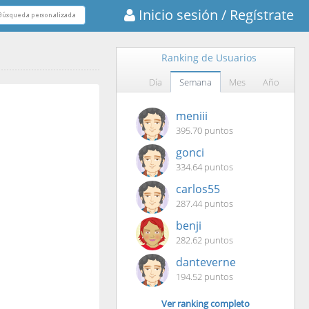
Inicio sesión
/ Regístrate
Ranking de Usuarios
Día
Semana
Mes
Año
meniii
395.70 puntos
gonci
334.64 puntos
carlos55
287.44 puntos
benji
282.62 puntos
danteverne
194.52 puntos
Ver ranking completo