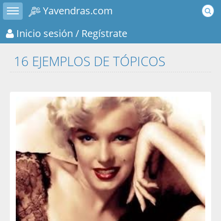
Toggle sidebar
Yavendras.com
Inicio sesión
/ Regístrate
16 EJEMPLOS DE TÓPICOS