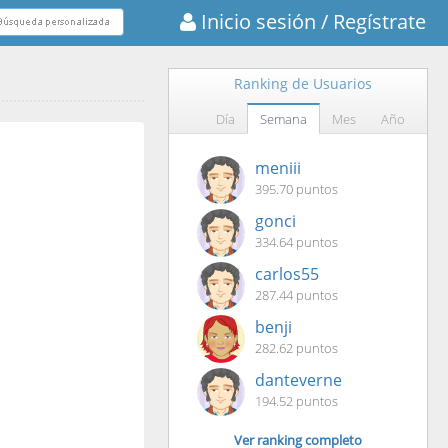
Inicio sesión
/ Regístrate
Ranking de Usuarios
Día
Semana
Mes
Año
meniii
395.70 puntos
gonci
334.64 puntos
carlos55
287.44 puntos
benji
282.62 puntos
danteverne
194.52 puntos
Ver ranking completo