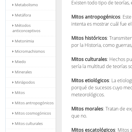
Existen todo tipo de teorías,
Metabolismo
Metáfora
Mitos antropogénicos
: Est
intenta es mostrar cuál fue e
Métodos
anticonceptivos
Mitos históricos
: Transmite
Metonimia
por la Historia, como guerras
Micromachismos
Mitos culturales
: Hechos pu
Miedo
sería la multitud de teorías
Minerales
Mitos etiológicos
: La etiolo
Miriápodos
porqué de sucesos cuyo mec
Mitos
meteorológicos.
Mitos antropogónicos
Mitos morales
: Tratan de e
Mitos cosmogónicos
que no.
Mitos culturales
Mitos escatológicos
: Mitos