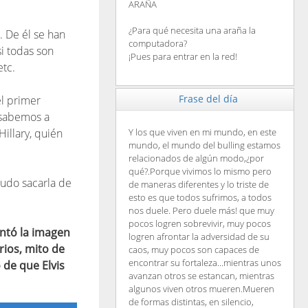
ARAÑA
¿Para qué necesita una araña la
. De él se han
computadora?
i todas son
¡Pues para entrar en la red!
etc.
Frase del día
el primer
o sabemos a
illary, quién
Y los que viven en mi mundo, en este
mundo, el mundo del bulling estamos
relacionados de algún modo,¿por
qué?.Porque vivimos lo mismo pero
pudo sacarla de
de maneras diferentes y lo triste de
esto es que todos sufrimos, a todos
nos duele. Pero duele más! que muy
pocos logren sobrevivir, muy pocos
ntó la imagen
logren afrontar la adversidad de su
rios, mito de
caos, muy pocos son capaces de
encontrar su fortaleza...mientras unos
 de que Elvis
avanzan otros se estancan, mientras
algunos viven otros mueren.Mueren
de formas distintas, en silencio,