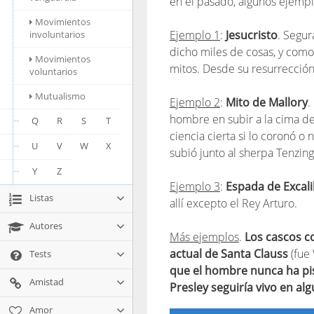
en el pasado, algunos ejempl
Movimientos
Ejemplo 1
:
Jesucristo
. Segur
involuntarios
dicho miles de cosas, y com
Movimientos
mitos. Desde su resurrección 
voluntarios
Mutualismo
Ejemplo 2
:
Mito de Mallory
.
hombre en subir a la cima de
Q
R
S
T
ciencia cierta si lo coronó o
U
V
W
X
subió junto al sherpa Tenzin
Y
Z
Ejemplo 3
:
Espada de Excal
Listas
allí excepto el Rey Arturo.
Autores
Más ejemplos
.
Los cascos c
actual de Santa Clauss
(fue
Tests
que el hombre nunca ha pis
Amistad
Presley seguiría vivo en al
Amor