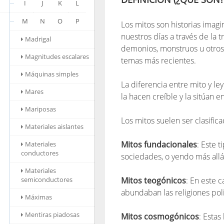
I
J
K
L
M
N
O
P
Los mitos son historias imag
nuestros días a través de la t
Madrigal
demonios, monstruos u otros
Magnitudes escalares
temas más recientes.
Máquinas simples
La diferencia entre mito y le
Mares
la hacen creíble y la sitúan en
Mariposas
Los mitos suelen ser clasific
Materiales aislantes
Mitos fundacionales
: Este 
Materiales
conductores
sociedades, o yendo más allá
Materiales
semiconductores
Mitos teogónicos
: En este 
abundaban las religiones poli
Máximas
Mentiras piadosas
Mitos cosmogónicos
: Estas