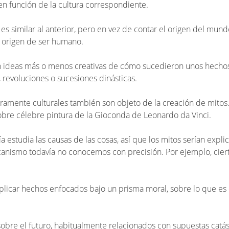
 en función de la cultura correspondiente.
e es similar al anterior, pero en vez de contar el origen del mund
l origen de ser humano.
n ideas más o menos creativas de cómo sucedieron unos hecho
, revoluciones o sucesiones dinásticas.
ramente culturales también son objeto de la creación de mito
 sobre célebre pintura de la Gioconda de Leonardo da Vinci.
gía estudia las causas de las cosas, así que los mitos serían expl
anismo todavía no conocemos con precisión. Por ejemplo, cie
xplicar hechos enfocados bajo un prisma moral, sobre lo que es 
 sobre el futuro, habitualmente relacionados con supuestas catá