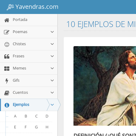
Yavendras.com
Portada
10 EJEMPLOS DE M
Poemas
Chistes
Frases
Memes
Gifs
Cuentos
Ejemplos
A
B
C
D
E
F
G
H
DEFINICIÓN (¿QUÉ SON?