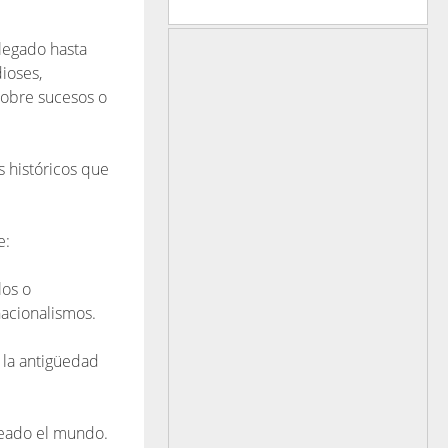
llegado hasta
dioses,
sobre sucesos o
s históricos que
e:
los o
nacionalismos.
n la antigüedad
creado el mundo.