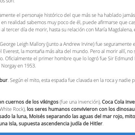
os son:
amente el personaje histórico del que más se ha hablado jamás
o en realidad sabemos muy poco de él, puede afirmarse que cas
al tercer día de morir, hasta su relación con María Magdalena, 
 George Leigh Mallory (junto a Andrew Irvine) fue seguramente 
l Everest, la montaña más alta del mundo. Pero al morir allí, n
 no. Oficialmente el primer hombre que lo logró fue Sir Edmund H
g Norgay en 1953.
ibur
. Según el mito, esta espada fue clavada en la roca y nadie 
on cuernos de los vikingos
(fue una invención),
Coca Cola inve
 White Rock),
los seres humanos convivieron con los dinosau
ado la luna, Moisés separando las aguas del mar rojo, mito
guna isla, supuesta ascendencia judía de Hitler
.