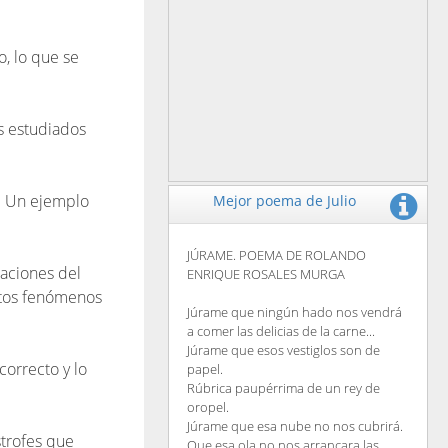
o, lo que se
s estudiados
s. Un ejemplo
Mejor poema de Julio
JÚRAME. POEMA DE ROLANDO
icaciones del
ENRIQUE ROSALES MURGA
rtos fenómenos
Júrame que ningún hado nos vendrá
a comer las delicias de la carne...
Júrame que esos vestiglos son de
correcto y lo
papel.
Rúbrica paupérrima de un rey de
oropel.
Júrame que esa nube no nos cubrirá.
strofes que
Que esa ola no nos arrancara las