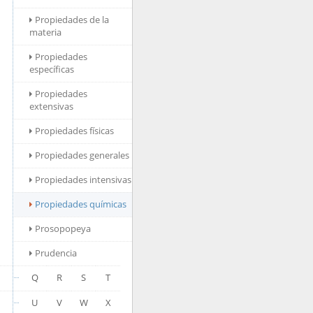
Propiedades de la
materia
Propiedades
específicas
Propiedades
extensivas
Propiedades físicas
Propiedades generales
Propiedades intensivas
Propiedades químicas
Prosopopeya
Prudencia
Q
R
S
T
U
V
W
X