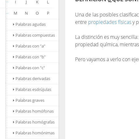
I
J
K
L
M
N
O
P
Una de las posibles clasifica
entre
propiedades físicas
y p
Palabras agudas
Palabras compuestas
La distinción es muy sencill
propiedad química, mientras 
Palabras con "a"
Palabras con "b"
Pero vayamos a verlo con eje
Palabras con "c"
Palabras derivadas
Palabras esdrújulas
Palabras graves
Palabras homófonas
Palabras homógrafas
Palabras homónimas