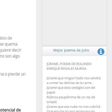
mbio de
 se quema.
quiere decir
Mejor poema de Julio
no son algo
JÚRAME. POEMA DE ROLANDO
ENRIQUE ROSALES MURGA
na o pierde un
Júrame que ningún hado nos vendrá
a comer las delicias de la carne...
Júrame que esos vestiglos son de
papel.
Rúbrica paupérrima de un rey de
oropel.
Júrame que esa nube no nos cubrirá.
Potencial de
Que esa ola no nos arrancara las