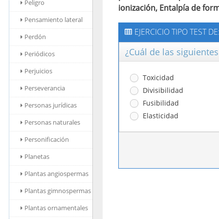
Peligro
ionización, Entalpía de for
Pensamiento lateral
EJERCICIO TIPO TEST D
Perdón
¿Cuál de las siguiente
Periódicos
Perjuicios
Toxicidad
Perseverancia
Divisibilidad
Fusibilidad
Personas jurídicas
Elasticidad
Personas naturales
Personificación
Planetas
Plantas angiospermas
Plantas gimnospermas
Plantas ornamentales