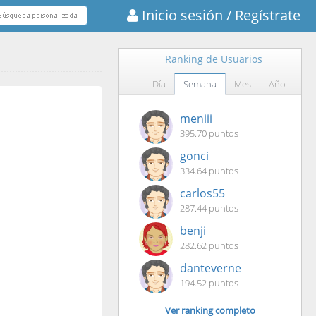
Inicio sesión
/ Regístrate
Ranking de Usuarios
Día
Semana
Mes
Año
meniii
395.70 puntos
gonci
334.64 puntos
carlos55
287.44 puntos
benji
282.62 puntos
danteverne
194.52 puntos
Ver ranking completo