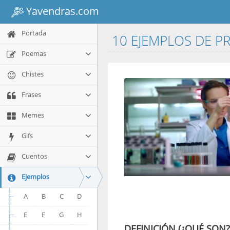
Yavendras.com
Portada
10 EJEMPLOS DE P
Poemas
Chistes
Frases
Memes
Gifs
Cuentos
Ejemplos
A
B
C
D
E
F
G
H
DEFINICIÓN (¿QUÉ SON?