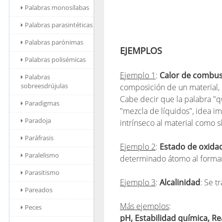
Palabras monosílabas
Palabras parasintéticas
Palabras parónimas
EJEMPLOS
Palabras polisémicas
Ejemplo 1
:
Calor de combus
Palabras
sobreesdrújulas
composición de un material, 
Cabe decir que la palabra "q
Paradigmas
"mezcla de líquidos", idea i
Paradoja
intrínseco al material como s
Paráfrasis
Ejemplo 2
:
Estado de oxida
Paralelismo
determinado átomo al forma
Parasitismo
Ejemplo 3
:
Alcalinidad
: Se t
Pareados
Más ejemplos
:
Peces
pH, Estabilidad química, Re