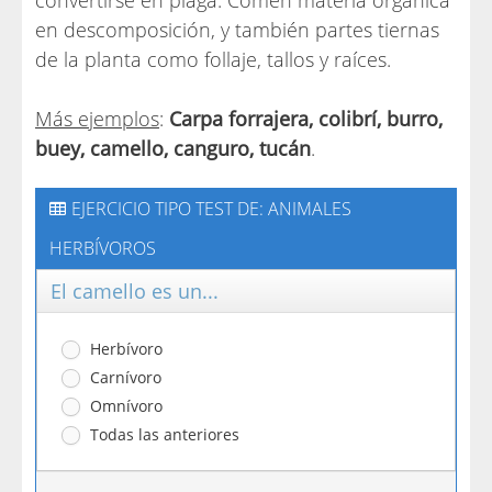
convertirse en plaga. Comen materia orgánica
en descomposición, y también partes tiernas
de la planta como follaje, tallos y raíces.
Más ejemplos
:
Carpa forrajera, colibrí, burro,
buey, camello, canguro, tucán
.
EJERCICIO TIPO TEST DE: ANIMALES
HERBÍVOROS
El camello es un...
Herbívoro
Carnívoro
Omnívoro
Todas las anteriores