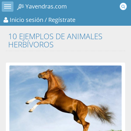
Toggle sidebar
Yavendras.com
Inicio sesión
/ Regístrate
10 EJEMPLOS DE ANIMALES
HERBÍVOROS