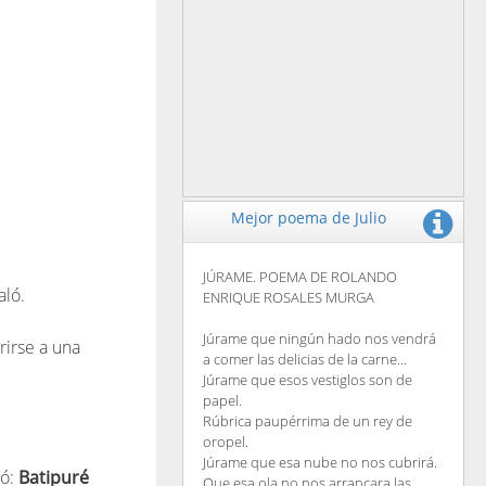
Mejor poema de Julio
JÚRAME. POEMA DE ROLANDO
aló.
ENRIQUE ROSALES MURGA
Júrame que ningún hado nos vendrá
rirse a una
a comer las delicias de la carne...
Júrame que esos vestiglos son de
papel.
Rúbrica paupérrima de un rey de
oropel.
Júrame que esa nube no nos cubrirá.
ló:
Batipuré
Que esa ola no nos arrancara las