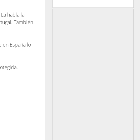
La habla la
rtugal. También
ue en España lo
rotegida.