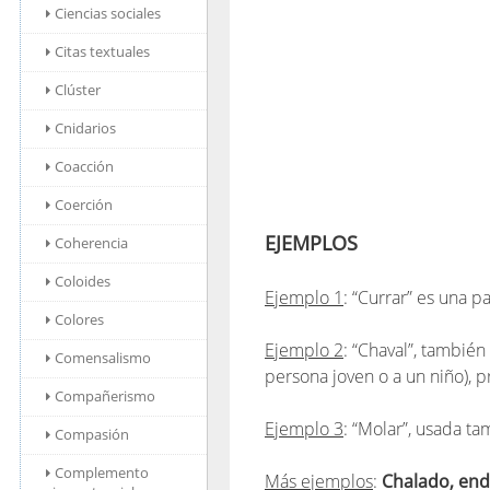
Ciencias sociales
Citas textuales
Clúster
Cnidarios
Coacción
Coerción
EJEMPLOS
Coherencia
Coloides
Ejemplo 1
: “Currar” es una pa
Colores
Ejemplo 2
: “Chaval”, tambié
Comensalismo
persona joven o a un niño), p
Compañerismo
Ejemplo 3
: “Molar”, usada ta
Compasión
Complemento
Más ejemplos
:
Chalado, endi