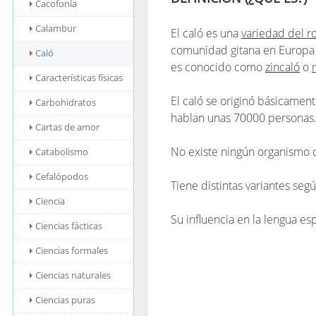
Cacofonía
Calambur
El caló es una
variedad del r
comunidad gitana en Europa y
Caló
es conocido como
zincaló
o
Características físicas
El caló se originó básicament
Carbohidratos
hablan unas 70000 personas
Cartas de amor
No existe ningún organismo of
Catabolismo
Cefalópodos
Tiene distintas variantes seg
Ciencia
Su influencia en la lengua e
Ciencias fácticas
Ciencias formales
Ciencias naturales
Ciencias puras