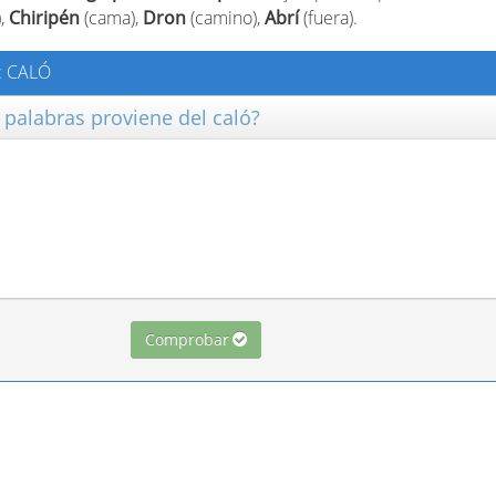
),
Chiripén
(cama),
Dron
(camino),
Abrí
(fuera).
: CALÓ
s palabras proviene del caló?
Comprobar