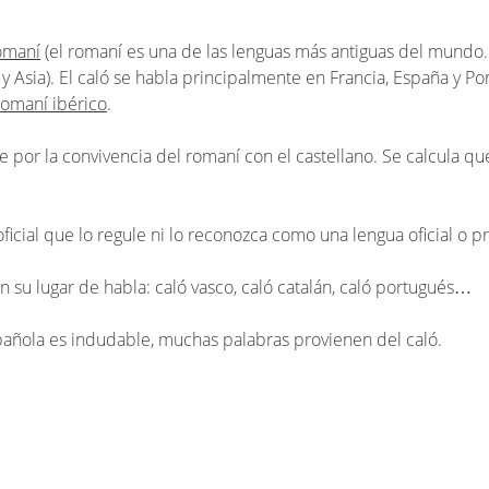
omaní
(el romaní es una de las lenguas más antiguas del mundo. 
 Asia). El caló se habla principalmente en Francia, España y Po
romaní ibérico
.
e por la convivencia del romaní con el castellano. Se calcula q
.
icial que lo regule ni lo reconozca como una lengua oficial o p
ún su lugar de habla: caló vasco, caló catalán, caló portugués…
spañola es indudable, muchas palabras provienen del caló.