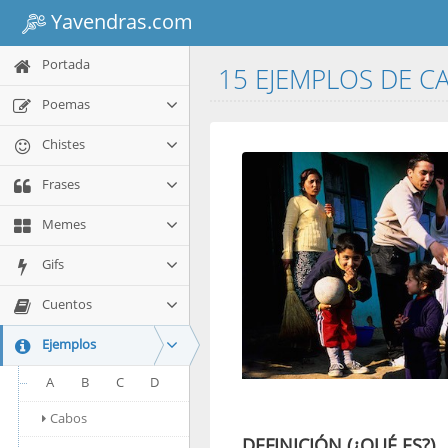
Yavendras.com
Portada
15 EJEMPLOS DE C
Poemas
Chistes
Frases
Memes
Gifs
Cuentos
Ejemplos
A
B
C
D
Cabos
DEFINICIÓN (¿QUÉ ES?)