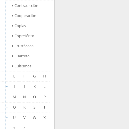
Contradicción
Cooperación
Coplas
Copretérito
Crustáceos
Cuarteto
Cultismos
E
F
G
H
I
J
K
L
M
N
O
P
Q
R
S
T
U
V
W
X
Y
Z