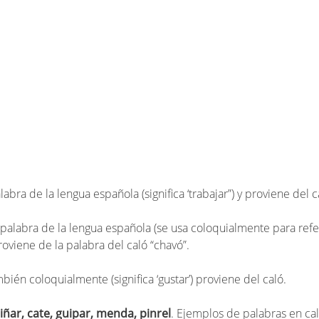
labra de la lengua española (significa ‘trabajar”) y proviene del c
n palabra de la lengua española (se usa coloquialmente para refe
roviene de la palabra del caló “chavó”.
mbién coloquialmente (significa ‘gustar’) proviene del caló.
ñar, cate, guipar, menda, pinrel
. Ejemplos de palabras en ca