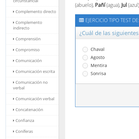
circunstancial
(abuelo),
Pañí
(agua),
Jul
(azul
Complemento directo
EJERCICIO TIPO TEST DE
Complemento
indirecto
¿Cuál de las siguiente
Comprensión
Chaval
Compromiso
Agosto
Comunicación
Mentira
Comunicación escrita
Sonrisa
Comunicación no
verbal
Comunicación verbal
Concatenación
Confianza
Coníferas