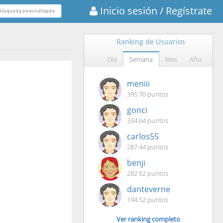
Inicio sesión
/ Regístrate
Ranking de Usuarios
Día
Semana
Mes
Año
meniii
395.70 puntos
gonci
334.64 puntos
carlos55
287.44 puntos
benji
282.62 puntos
danteverne
194.52 puntos
Ver ranking completo