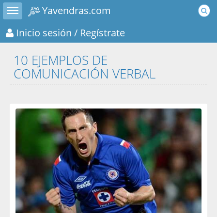
Toggle sidebar
Yavendras.com
Inicio sesión
/ Regístrate
10 EJEMPLOS DE
COMUNICACIÓN VERBAL